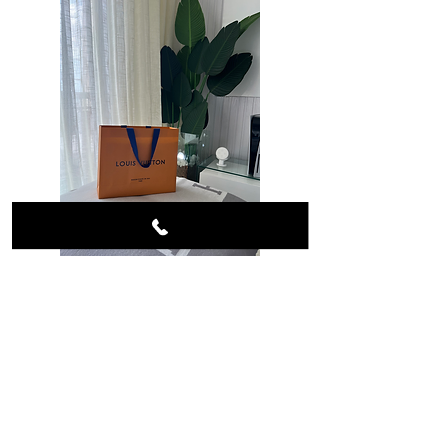
base.
Evitar produtos abrasivos.
Guardar os acessórios secos e
protegidos.