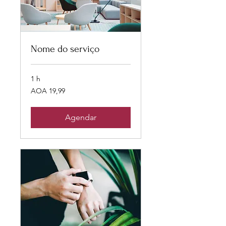
Nome do serviço
1 h
19,99
AOA 19,99
Kwanzas
angolanos
Agendar