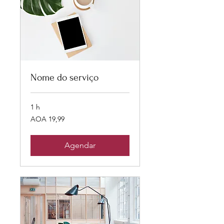
Nome do serviço
1 h
19,99
AOA 19,99
Kwanzas
angolanos
Agendar