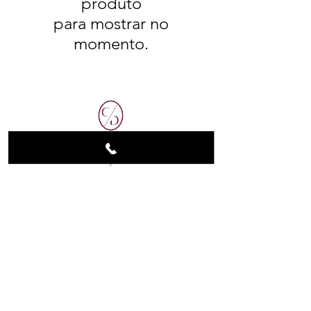
produto
para mostrar no
momento.
Clinic Of Dreams
Avenida Sérgio Luther Rescova, Galeria
numero 3, Sentido Descontão
Nova Vida
informacao@clinicofdreams.com
Tel:
+244 943636925
ou
+244 923494138