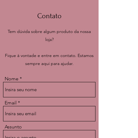
Contato
Tem dúvida sobre algum produto da nossa
loja?
Fique à vontade e entre em contato. Estamos
sempre aqui para ajudar.
Nome
Email
Assunto