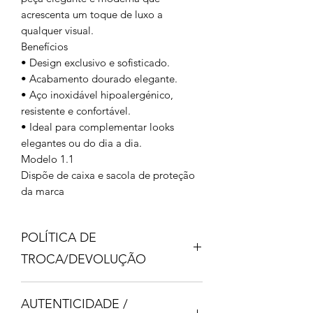
acrescenta um toque de luxo a
qualquer visual.
Benefícios
• Design exclusivo e sofisticado.
• Acabamento dourado elegante.
• Aço inoxidável hipoalergénico,
resistente e confortável.
• Ideal para complementar looks
elegantes ou do dia a dia.
Modelo 1.1
Dispõe de caixa e sacola de proteção
da marca
POLÍTICA DE
TROCA/DEVOLUÇÃO
HEY GIRL, APÓS O RECEBIMENTO
AUTENTICIDADE /
DO SEU PEDIDO, CASO PRECISE