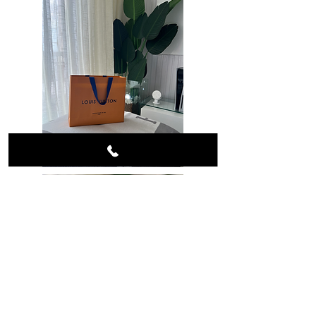
• Limpe com um pano macio e seco.
• Guarde em local protegido para
preservar o acabamento dourado.