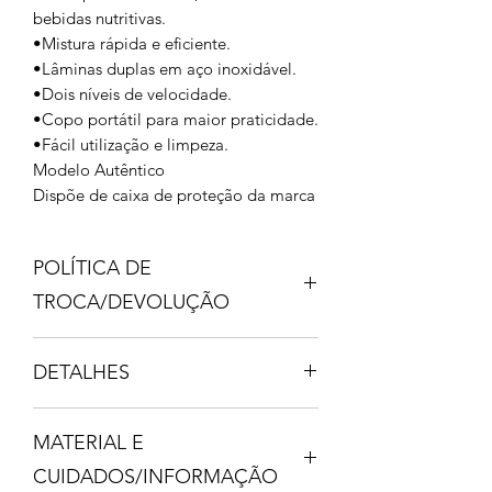
bebidas nutritivas.
•Mistura rápida e eficiente.
•Lâminas duplas em aço inoxidável.
•Dois níveis de velocidade.
•Copo portátil para maior praticidade.
•Fácil utilização e limpeza.
Modelo Autêntico
Dispõe de caixa de proteção da marca
POLÍTICA DE
TROCA/DEVOLUÇÃO
HEY GIRL, APÓS O RECEBIMENTO
DETALHES
DO SEU PEDIDO, CASO PRECISE
REALIZAR A TROCA, TEM 48h
ESPECIFICAÇÕES
ENTRE EM CONTATO CONOSCO
MATERIAL E
• Marca: Smeg
DENTRO DE 2 DIAS UTEIS. (48h)
• Tipo: Personal Blender
OBS: NÃO ACEITAMOS
CUIDADOS/INFORMAÇÃO
• Corpo em aço inoxidável.